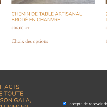
CHEMIN DE TABLE ARTISANAL
BRODÉ EN CHANVRE
€
96.00
HT
Choix des options
NTACTS
E TOUTE
ISON GALA,
J'accepte de recevoir d
LUSIFS EN