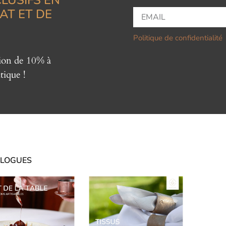
AT ET DE
Politique de confidentialité
tion de 10% à
tique !
LOGUES
CATALOGUES