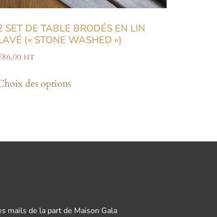
2 SET DE TABLE BRODÉS EN LIN
LAVÉ (« STONE WASHED »)
€
86.00
HT
Choix des options
es mails de la part de Maison Gala