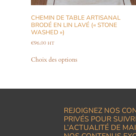
CHEMIN DE TABLE ARTISANAL
BRODÉ EN LIN LAVÉ (« STONE
WASHED »)
€
96.00
HT
Choix des options
REJOIGNEZ NOS CO
PRIVÉS POUR SUIVR
L’ACTUALITÉ DE MA
NOS CONTENUS EXC