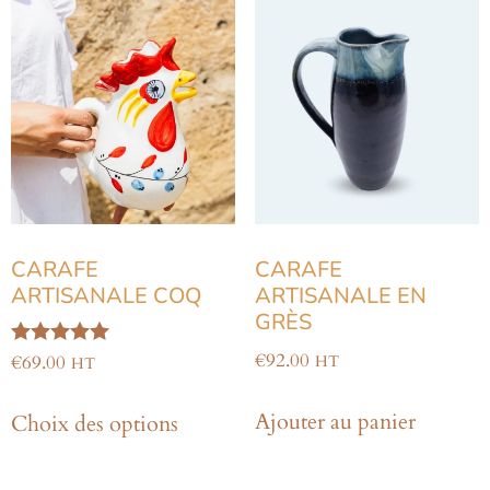
CARAFE
CARAFE
ARTISANALE COQ
ARTISANALE EN
GRÈS
€
92.00
Note
€
69.00
HT
HT
5.00
sur 5
Ajouter au panier
Choix des options