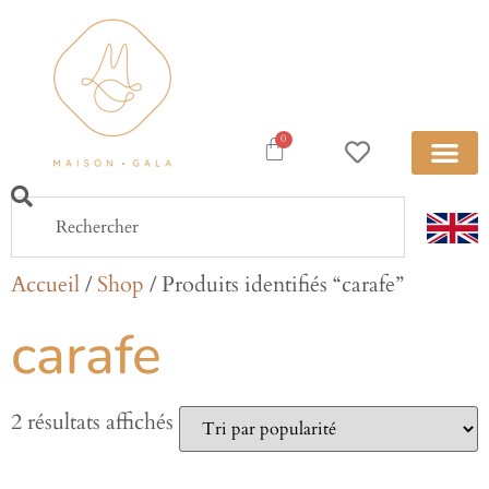
0
Accueil
/
Shop
/ Produits identifiés “carafe”
carafe
2 résultats affichés