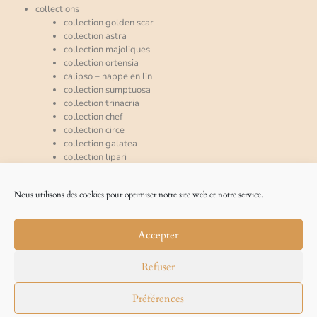
collections
collection golden scar
collection astra
collection majoliques
collection ortensia
calipso – nappe en lin
collection sumptuosa
collection trinacria
collection chef
collection circe
collection galatea
collection lipari
collection mira
espace pro
Nous utilisons des cookies pour optimiser notre site web et notre service.
qui sommes-nous ?
accueil
nos références
Accepter
la presse en parle
blog
l’art de la table, notre philosophie
Refuser
Préférences