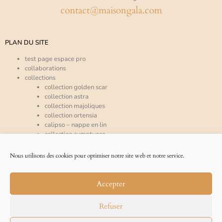
contact@maisongala.com
PLAN DU SITE
test page espace pro
collaborations
collections
collection golden scar
collection astra
collection majoliques
collection ortensia
calipso – nappe en lin
collection sumptuosa
collection trinacria
collection chef
Nous utilisons des cookies pour optimiser notre site web et notre service.
collection circe
collection galatea
collection lipari
Accepter
collection mira
espace pro
Refuser
qui sommes-nous ?
accueil