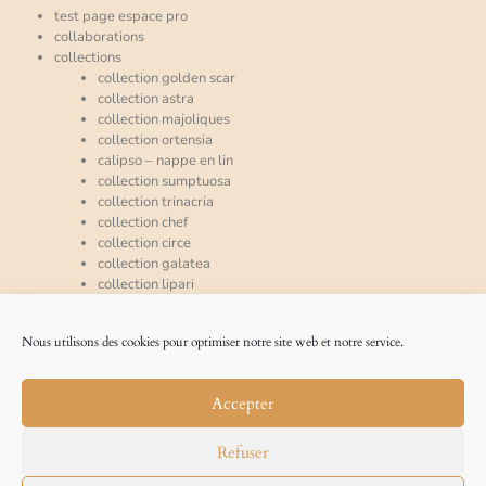
test page espace pro
collaborations
collections
collection golden scar
collection astra
collection majoliques
collection ortensia
calipso – nappe en lin
collection sumptuosa
collection trinacria
collection chef
collection circe
collection galatea
collection lipari
collection mira
espace pro
Nous utilisons des cookies pour optimiser notre site web et notre service.
qui sommes-nous ?
accueil
nos références
Accepter
la presse en parle
blog
l’art de la table, notre philosophie
Refuser