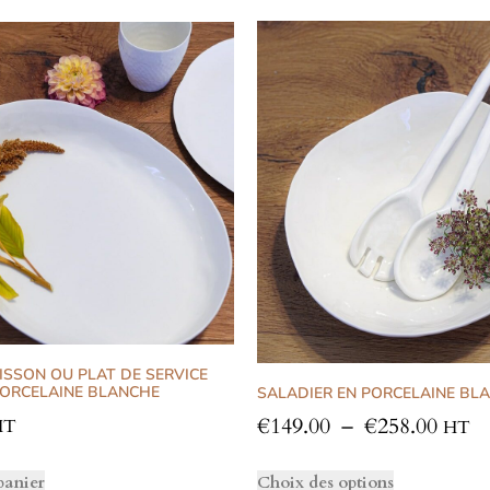
ISSON OU PLAT DE SERVICE
PORCELAINE BLANCHE
SALADIER EN PORCELAINE BL
€
149.00
–
€
258.00
HT
HT
panier
Choix des options