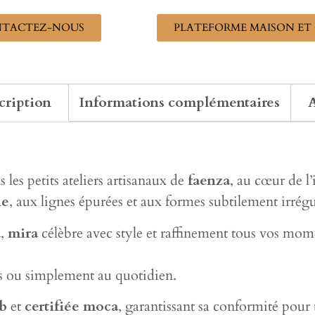
TACTEZ-NOUS
PLATEFORME MAISON ET 
cription
Informations complémentaires
A
 les petits ateliers artisanaux de
faenza
, au cœur de l’
he
, aux lignes épurées et aux formes subtilement irrégu
a
,
mira
célèbre avec style et raffinement tous vos mome
les ou simplement au quotidien.
mb
et
certifiée moca
, garantissant sa conformité pour