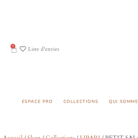
0
Liste d'envies
ESPACE PRO
COLLECTIONS
QUI SOMME
Accueil
/
Shop
/
Collections
/
LIPARI
/ PETIT SAL