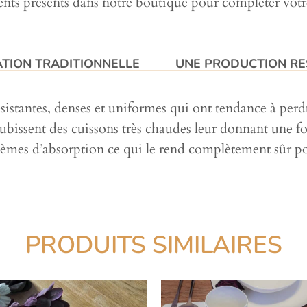
éments présents dans notre boutique pour compléter votr
TION TRADITIONNELLE​
UNE PRODUCTION RE
ésistantes, denses et uniformes qui ont tendance à perdu
issent des cuissons très chaudes leur donnant une fort
blèmes d’absorption ce qui le rend complètement sûr po
PRODUITS SIMILAIRES