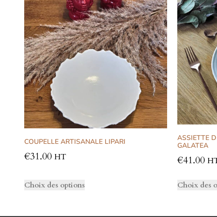
ASSIETTE D
COUPELLE ARTISANALE LIPARI
GALATEA
€
31.00
HT
€
41.00
H
Choix des options
Choix des o