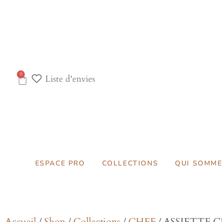
0
Liste d'envies
ESPACE PRO
COLLECTIONS
QUI SOMME
Accueil
/
Shop
/
Collections
/
CHEF
/ ASSIETTE 