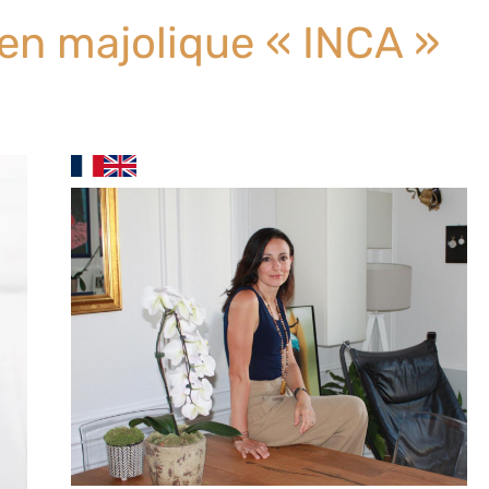
 en majolique « INCA »