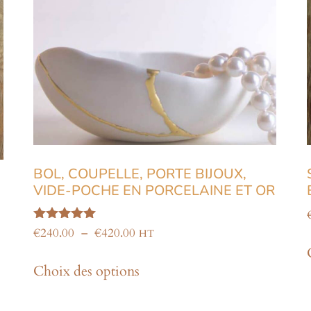
BOL, COUPELLE, PORTE BIJOUX,
VIDE-POCHE EN PORCELAINE ET OR
Note
€
240.00
–
€
420.00
HT
5.00
sur 5
Choix des options