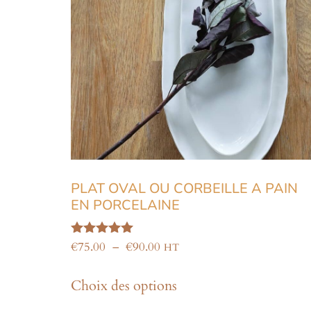
PLAT OVAL OU CORBEILLE A PAIN
EN PORCELAINE
Note
€
75.00
–
€
90.00
HT
5.00
sur 5
Choix des options