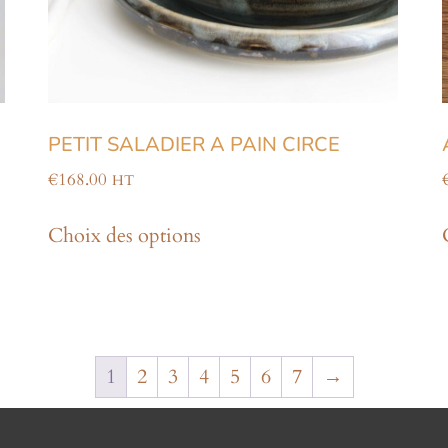
PETIT SALADIER A PAIN CIRCE
€
168.00
HT
Choix des options
1
2
3
4
5
6
7
→