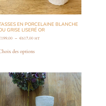
TASSES EN PORCELAINE BLANCHE
OU GRISE LISERÉ OR
€
199.00
–
€
617.00
HT
Choix des options