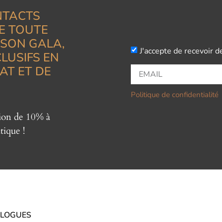
NTACTS
E TOUTE
ISON GALA,
J'accepte de recevoir d
LUSIFS EN
AT ET DE
Politique de confidentialité
tion de 10% à
tique !
LOGUES
CATALOGUES