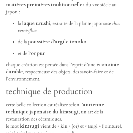
matières premières traditionnelles
du xve siècle au
japon :
la
laque urushi
, extraite de la plante japonaise
rhus
verniciflua
de la
poussière d’argile tonoko
et de l’
or pur
chaque création est pensée dans l’esprit d’une
économie
durable
, respectueuse des objets, des savoir-faire et de
l’environnement.
technique de production
cette belle collection est réalisée selon l’
ancienne
technique japonaise du kintsugi
, un art de la
restauration des céramiques.
le mot
kintsugi
vient de « kin » (or) et « tsugi » (jointure),