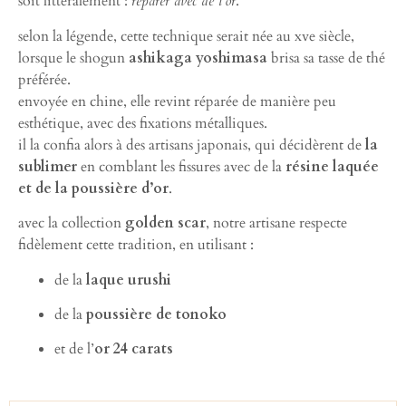
soit littéralement :
réparer avec de l’or
.
selon la légende, cette technique serait née au xve siècle,
lorsque le shogun
ashikaga yoshimasa
brisa sa tasse de thé
préférée.
envoyée en chine, elle revint réparée de manière peu
esthétique, avec des fixations métalliques.
il la confia alors à des artisans japonais, qui décidèrent de
la
sublimer
en comblant les fissures avec de la
résine laquée
et de la poussière d’or
.
avec la collection
golden scar
, notre artisane respecte
fidèlement cette tradition, en utilisant :
de la
laque urushi
de la
poussière de tonoko
et de l’
or 24 carats