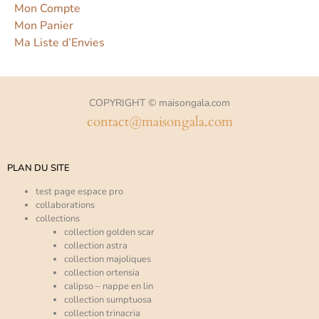
Mon Compte
Mon Panier
Ma Liste d’Envies
COPYRIGHT © maisongala.com
contact@maisongala.com
PLAN DU SITE
test page espace pro
collaborations
collections
collection golden scar
collection astra
collection majoliques
collection ortensia
calipso – nappe en lin
collection sumptuosa
collection trinacria