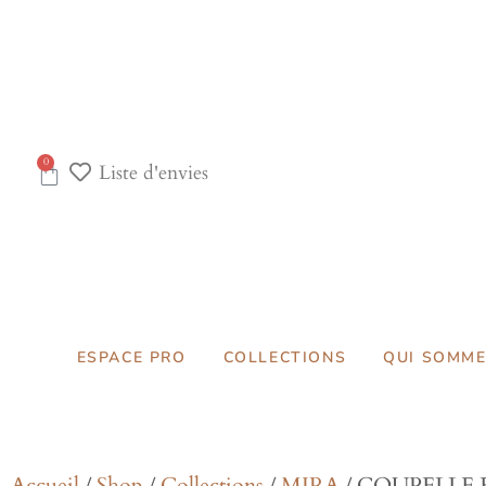
0
Liste d'envies
ESPACE PRO
COLLECTIONS
QUI SOMME
Accueil
/
Shop
/
Collections
/
MIRA
/ COUPELLE