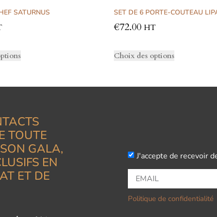
CHEF SATURNUS
SET DE 6 PORTE-COUTEAU LIP
€
72.00
T
HT
ptions
Choix des options
NTACTS
E TOUTE
ISON GALA,
J'accepte de recevoir d
LUSIFS EN
AT ET DE
Politique de confidentialité