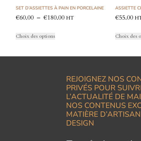
SET D’ASSIETTES À PAIN EN PORCELAINE
ASSIETTE 
€
60.00
–
€
180.00
€
55.00
HT
H
Choix des options
Choix des o
REJOIGNEZ NOS CO
PRIVÉS POUR SUIVR
L’ACTUALITÉ DE MA
NOS CONTENUS EXC
MATIÈRE D’ARTISAN
DESIGN