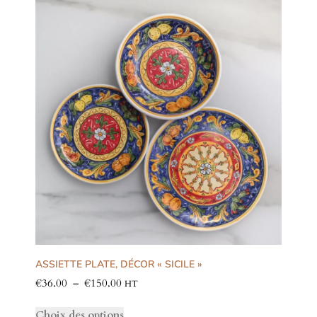
ASSIETTE PLATE, DÉCOR « SICILE »
€
36.00
–
€
150.00
HT
Choix des options