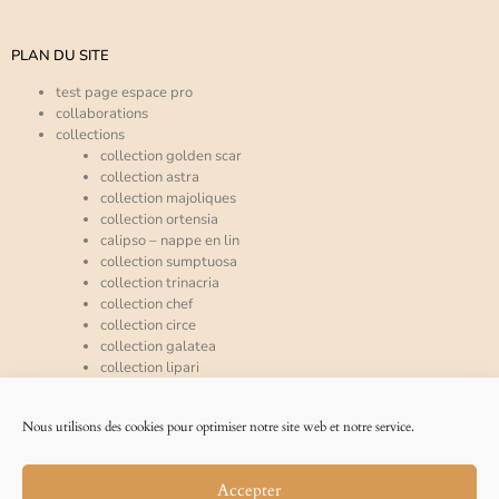
PLAN DU SITE
test page espace pro
collaborations
collections
collection golden scar
collection astra
collection majoliques
collection ortensia
calipso – nappe en lin
collection sumptuosa
collection trinacria
collection chef
collection circe
collection galatea
collection lipari
collection mira
espace pro
Nous utilisons des cookies pour optimiser notre site web et notre service.
qui sommes-nous ?
accueil
nos références
Accepter
la presse en parle