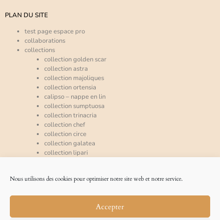
PLAN DU SITE
test page espace pro
collaborations
collections
collection golden scar
collection astra
collection majoliques
collection ortensia
calipso – nappe en lin
collection sumptuosa
collection trinacria
collection chef
collection circe
collection galatea
collection lipari
collection mira
espace pro
Nous utilisons des cookies pour optimiser notre site web et notre service.
qui sommes-nous ?
accueil
nos références
Accepter
la presse en parle
blog