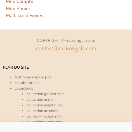
Mon Compte
Mon Panier
Ma Liste d’Envies
COPYRIGHT © maisongala.com
contact@maisongala.com
PLAN DU SITE
test page espace pro
collaborations
collections
collection golden scar
collection astra
collection majoliques
collection ortensia
calipso – nappe en lin
collection sumptuosa
collection trinacria