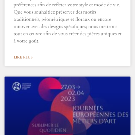
préférences afin de refléter votre style et mode de vie.
Que vous souhaitiez préserver des motifs
traditionnels, géométriques et floraux ou encore
innover avec des designs spécifiques; nous mettrons
tout en œuvre afin de vous créer des pièces uniques et
à votre goût.
LIRE PLUS